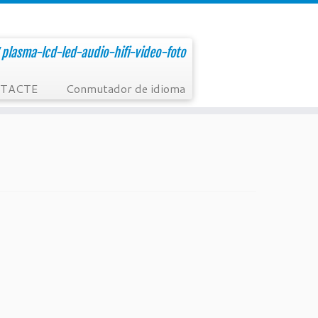
V plasma-lcd-led-audio-hifi-video-foto
TACTE
Conmutador de idioma